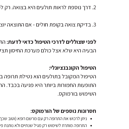
2. דרך נוספת לראות תולעים היא בצואה. רק לפעמים יהיה ניתן לראות את התולעים יוצאות בצואה.
3. בדיקת צואה בקופת חולים - אם התוצאה יוצאת חיובית אז האבחון הוא ודאי. אם התוצאה יוצאת שלילית אז עדיין יכול להיות שיש תולעים.
לפני שצוללים לדרכי הטיפול כדאי לדעת:
התו
הבעיה היא שלא אצל כולם מערכת החיסון תצל
הטיפול הקונבנציונלי:
הטיפול המקובל בתולעים הוא נטילת תרופה בשם
התופעות החמורות ביותר היא פגיעה בכבד. הרו
השימוש בורמוקס.
חסרונות נוספים של הורמוקס:
ניתן לרכוש את התרופה רק עם מרשם רופא (וטוב שכך!
התרופה מותרת לשימוש רק מגיל שנתיים ולא נותנת פית