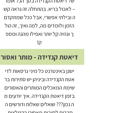
של דיאטת הקנדידה בסך הכל אומר
– לאכול בריא. בהתחלה זה נראה קש
ה ובילתי אפשרי, אבל ככל שמתקדם
הזמן ולומדים מה, למה ואיך, זה הול
ך ונהיה קל יותר ואפילו מהנה ומספ
ק!
דיאטת קנדידה - מותר ואסור
ישנן באינטרנט כל מיני גרסאות לדי
אטת הקנדידה וביניהן יש סתירות בר
שימת המאכלים המותרים והאסורים
בזמן דיאטת הקנדידה. איך יודעים מ
ה נכון??? שואלים שאלות ודורשים ה
סברים לסיבות מאחורי ההמלצות.