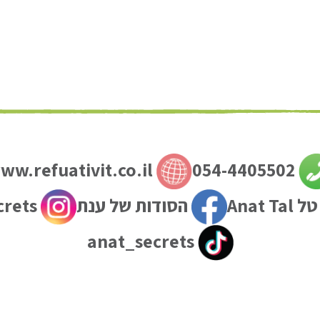
www.refuativit.co.il
054-4405502
Anat T
הסודות של ענת
anat_secrets
anat_secrets